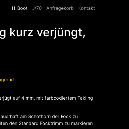
Navigation überspringen
H-Boot
J/70
Anfragekorb
Kontakt
 kurz verjüngt,
lagernd
erjügt auf 4 mm, mit farbcodiertem Takling
dauerhaft am Schothorn der Fock zu
eiten den Standard Focktrimm zu markieren